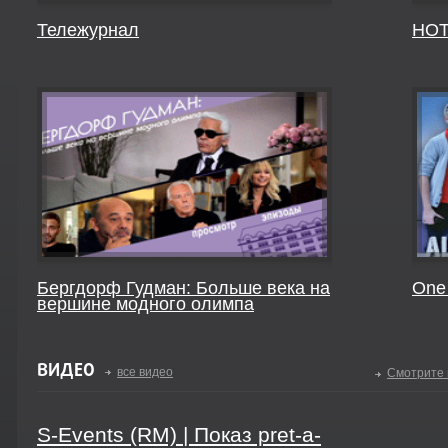
Тележурнал
HOT
Бергдорф Гудман: Больше века на
One 
вершине модного олимпа
ВИДЕО
все видео
Смотрите 
S-Events (RM) | Показ pret-a-