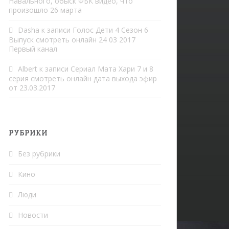
Навального, обыск ФБК видео, что
произошло 26 марта
Dasha
к записи
Голос Дети 4 Сезон 6
Выпуск смотреть онлайн 24 03 2017
Первый канал
Albert
к записи
Сериал Мата Хари 7 и 8
серия смотреть онлайн дата выхода эфир
от 23.03.2017
РУБРИКИ
Без рубрики
Кино
Люди
Новости