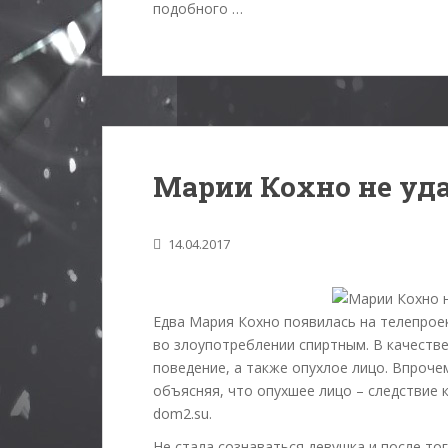
подобного …
Марии Кохно не уда
14.04.2017
Едва Мария Кохно появилась на телепроек
во злоупотреблении спиртным. В качеств
поведение, а также опухлое лицо. Впроче
объясняя, что опухшее лицо – следствие к
dom2.su.
Не стала сознаваться девушка и после тог