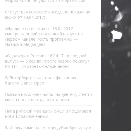
Марии Кохно не удастся «отвертеться»
Стосується кожного: соседские показания
(эфир от 14.04.2017)
«Наедине со всеми» от 13.04.2017
смотреть онлайн последний выпуск на
Первом канале: гость программы —
Наталья Медведева
«Однажды в России» 16.04.17: последний
выпуск — 5 серию нового сезона покажут
по ТНТ, смотреть онлайн анонс
В Петербурге стартовал фестиваль
балета Dance Open
Омский насильник напал на девочку спустя
месяц после выхода из колонии
Папа римский Франциск омыл и поцеловал
ноги 12 заключенным
В Иерусалиме палестинец убил британку и