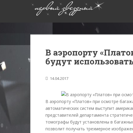
S
k
i
p
t
o
m
В аэропорту «Плато
a
i
будут использоват
n
c
o
14.04.2017
n
t
e
В аэропорту «Платов» при осмотре бага
n
автоматических систем выступит америка
t
представителей департамента стратегиче
томографы будут установлены в багажных
позволит получать трехмерное изображен