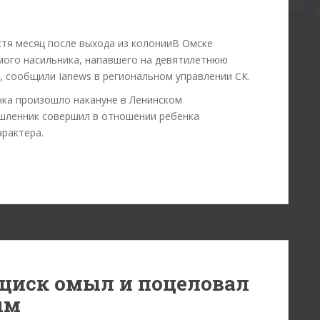
В Омске
мого насильника, напавшего на девятилетнюю
ь, сообщили Ianews в региональном управлении СК.
нка произошло накануне в Ленинском
шленник совершил в отношении ребенка
арактера.
циск омыл и поцеловал
ым