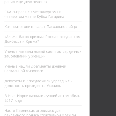
ранил еще двух человек
СКА сыграет с «Металлургом» в
четвертом матче Кубка Гагарина
Как приготовить салат Пасхальное яйцо
«Альфа-банк» признал Россию оккупантом
Донбасса и Крыма?
Ученые назвали новый симптом сердечных
заболеваний у женщин
Ученые нашли фрагменты древней
наскальной живописи
Депутаты ВР предложили упразднить
должность президента Украины
В Нью-Йорке назвали лучший автомобиль
2017 года
Настя Каменских оголилась для
рекламного ролика спортивной одежды