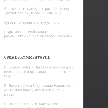
В результате наезда актриса Александра
Третьякова очутилась в больнице
Бузова показала оголённую попу
Шурыгина в психбольнице начала
размышлять о значении слова «любовь»
СВЕЖИЕ КОММЕНТАРИИ
Семен
к записи
Названа сумма средней
пенсии после индексации 1 апреля 2017
года
Дима
к записи
Задержание Навального,
обыск ФБК видео, что произошло 26
марта
Наталья
к записи
Задержание