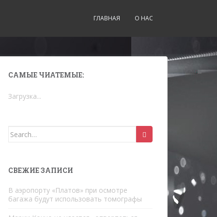
ГЛАВНАЯ
О НАС
САМЫЕ ЧИАТЕМЫЕ:
Загрузка...
Search for:
СВЕЖИЕ ЗАПИСИ
В аэропорту «Платов» при осмотре
багажа будут использовать томографы