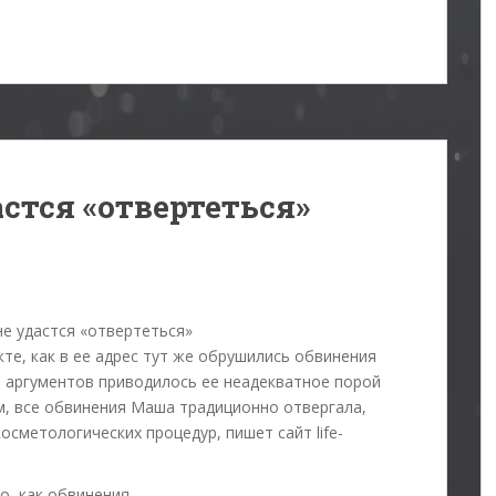
стся «отвертеться»
те, как в ее адрес тут же обрушились обвинения
е аргументов приводилось ее неадекватное порой
м, все обвинения Маша традиционно отвергала,
осметологических процедур, пишет сайт life-
о, как обвинения …