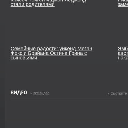
стали родителями
зам
Семейные радости: уикенд Меган
Эмб
Фокс и Брайана Остина Грина с
авс
сыновьями
нак
ВИДЕО
все видео
Смотрите 